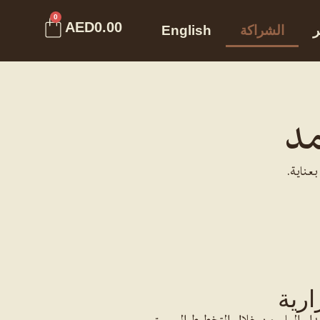
Cart
0
AED
0.00
ر
الشراكة
English
مد
عناية.
ارية
على مدار العام من خلال التخطيط المسبق،