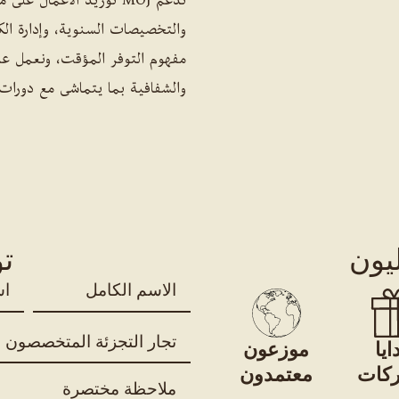
والتخصيصات السنوية، وإدارة ال
مفهوم التوفر المؤقت، ونعمل عل
والشفافية بما يتماشى مع دورات ا
ليون
ت
ا
ا
ل
س
ا
م
ن
س
ا
ايا
موزعون
و
م
ل
ع
ا
ش
كات
معتمدون
م
ا
ل
ر
ل